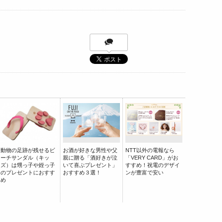
動物の足跡が残せるビ
お酒が好きな男性や父
NTT以外の電報なら
ーチサンダル（キッ
親に贈る「酒好きが泣
「VERY CARD」がお
ズ）は甥っ子や姪っ子
いて喜ぶプレゼント」
すすめ！祝電のデザイ
のプレゼントにおすす
おすすめ３選！
ンが豊富で安い
め