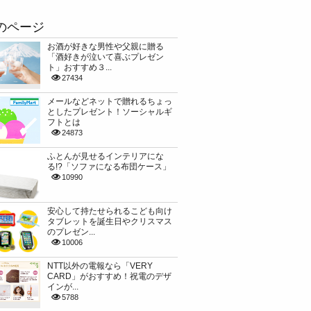
のページ
お酒が好きな男性や父親に贈る
「酒好きが泣いて喜ぶプレゼン
ト」おすすめ３...
27434
メールなどネットで贈れるちょっ
としたプレゼント！ソーシャルギ
フトとは
24873
ふとんが見せるインテリアにな
る!?「ソファになる布団ケース」
10990
安心して持たせられるこども向け
タブレットを誕生日やクリスマス
のプレゼン...
10006
NTT以外の電報なら「VERY
CARD」がおすすめ！祝電のデザ
インが...
5788