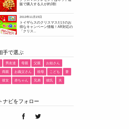
販で購入する人が約3割
2013年11月15日
トイザらスのクリスマスだけのお
得なキャンペーン情報！AR対応の
「クリス...
相手で選ぶ
男友達
母親
父親
お姑さん
両親
お義父さん
祖母
こども
妻
彼女
赤ちゃん
兄弟
彼氏
夫
トナビをフォロー