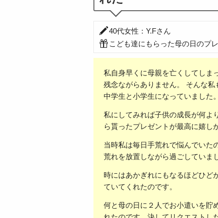
40代女性：Y.Fさん
こども達にもらった母の日のプ
私自身早くに母親を亡くしてしま
残念ながらありません。 そんな私
中学生と小学生になっていました
私にしてみれば子供の成長が何よ
ら貰ったプレゼントが最高に嬉し
当時私は毎日手荒れで悩んでいた
荒れを放置しながら過ごしていま
時にはあかぎれにもなるほどひど
ていてくれたのです。
何と母の日に２人でお小遣いを貯
れたのです。決してリクエストし