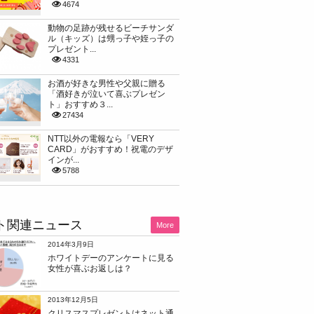
4674
動物の足跡が残せるビーチサンダ
ル（キッズ）は甥っ子や姪っ子の
プレゼント...
4331
お酒が好きな男性や父親に贈る
「酒好きが泣いて喜ぶプレゼン
ト」おすすめ３...
27434
NTT以外の電報なら「VERY
CARD」がおすすめ！祝電のデザ
インが...
5788
ト関連ニュース
More
2014年3月9日
ホワイトデーのアンケートに見る
女性が喜ぶお返しは？
2013年12月5日
クリスマスプレゼントはネット通